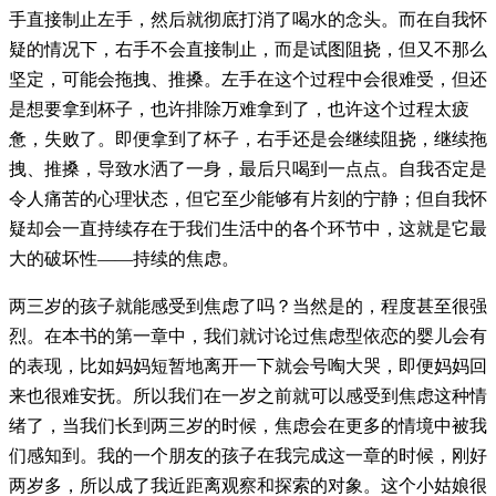
手直接制止左手，然后就彻底打消了喝水的念头。而在自我怀
疑的情况下，右手不会直接制止，而是试图阻挠，但又不那么
坚定，可能会拖拽、推搡。左手在这个过程中会很难受，但还
是想要拿到杯子，也许排除万难拿到了，也许这个过程太疲
惫，失败了。即便拿到了杯子，右手还是会继续阻挠，继续拖
拽、推搡，导致水洒了一身，最后只喝到一点点。自我否定是
令人痛苦的心理状态，但它至少能够有片刻的宁静；但自我怀
疑却会一直持续存在于我们生活中的各个环节中，这就是它最
大的破坏性——持续的焦虑。
两三岁的孩子就能感受到焦虑了吗？当然是的，程度甚至很强
烈。在本书的第一章中，我们就讨论过焦虑型依恋的婴儿会有
的表现，比如妈妈短暂地离开一下就会号啕大哭，即便妈妈回
来也很难安抚。所以我们在一岁之前就可以感受到焦虑这种情
绪了，当我们长到两三岁的时候，焦虑会在更多的情境中被我
们感知到。我的一个朋友的孩子在我完成这一章的时候，刚好
两岁多，所以成了我近距离观察和探索的对象。这个小姑娘很