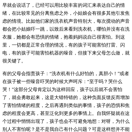
早就会说话了，已经可以用比较丰富的词汇来表达自己的情
绪，在比较常见的分离焦虑之外，小姑娘会有很多其他引发焦
虑的情境。比如他们家的洗衣机声音特别大，每次搅动的声音
都会把小姑娘吓一跳，以致后来看到洗衣机，哪怕并没有在洗
衣服，她都会有恐惧的情绪，抱着妈妈说自己很害怕。到这
里，一切都是正常合理的情况，有的孩子可能害怕打雷、闪
电，有的孩子可能害怕机器的噪音，但接下来父母怎么做，就
很关键了。
有的父母会指责孩子：“洗衣机有什么好怕的，真胆小！”或者
在孩子被一些噪音吓哭的时候大声呵斥：“至于吗？哭什么
哭！”这部分父母肯定以为这样回应，孩子以后就不会害怕
了，就会勇敢起来，这是大错特错的，这种负面反馈反而增加
了害怕情绪的程度，之后再遇到类似的事情，孩子的恐惧和焦
虑的程度会更高，甚至泛化到更多的事情上。自我怀疑就在这
个过程中悄悄出现了，孩子也会不可避免地想：对呀，为什么
别人不害怕呢？是不是我自己有什么问题？可是这样想并不能