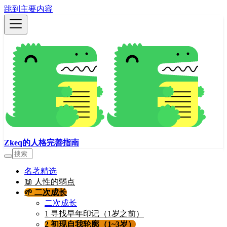
跳到主要内容
Zkeq的人格完善指南
名著精选
📖 人性的弱点
🌱 二次成长
二次成长
1 寻找早年印记（1岁之前）
2 初现自我轮廓（1~3岁）