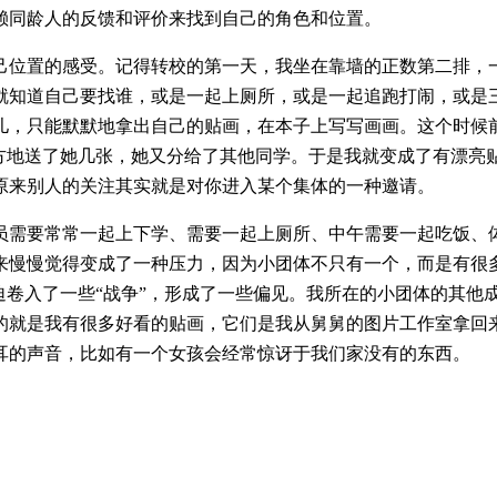
赖同龄人的反馈和评价来找到自己的角色和位置。
己位置的感受。记得转校的第一天，我坐在靠墙的正数第二排，
就知道自己要找谁，或是一起上厕所，或是一起追跑打闹，或是
儿，只能默默地拿出自己的贴画，在本子上写写画画。这个时候
方地送了她几张，她又分给了其他同学。于是我就变成了有漂亮
原来别人的关注其实就是对你进入某个集体的一种邀请。
员需要常常一起上下学、需要一起上厕所、中午需要一起吃饭、
来慢慢觉得变成了一种压力，因为小团体不只有一个，而是有很
迫卷入了一些“战争”，形成了一些偏见。我所在的小团体的其他
的就是我有很多好看的贴画，它们是我从舅舅的图片工作室拿回
耳的声音，比如有一个女孩会经常惊讶于我们家没有的东西。