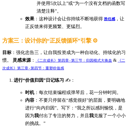
并使用5次以上”或“为一个没有文档的函数写
清楚注释”。
效果
：这种设计会让你持续不断地获得
，让
胜任感
正反馈来得更频繁、更猛烈。
方案三：设计你的“正反馈循环”引擎 ⚙️
目标
：强化忠告三，让自我投资成为一种自动化、持续化的习
惯。
灵感来源
：
&
《二次成长》第四章-第三节：归因模式大换血
《二
次成长》第三章-第四节：重塑价值感
进行“价值归因”日记练习
✍️：
时机
：每次结束编程或弹琴后，花一分钟时间。
内容
：不要只停留在“感觉很好”的层面，要明确地
进行“向内归因”。写下：“我之所以感到愉悦，是
因为
我
付出了专注的努力，并且
我
克服了一个小小
的挑战。”