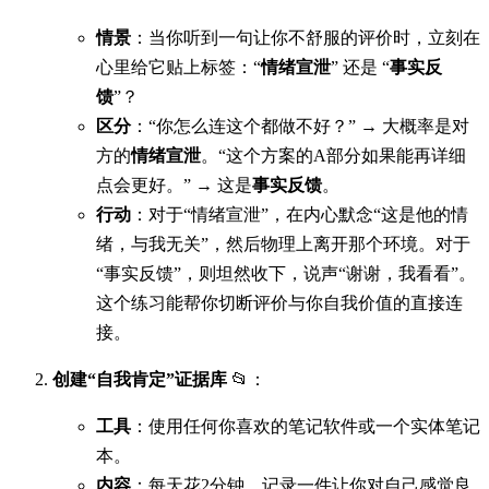
情景
：当你听到一句让你不舒服的评价时，立刻在
心里给它贴上标签：“
情绪宣泄
” 还是 “
事实反
馈
”？
区分
：“你怎么连这个都做不好？” → 大概率是对
方的
情绪宣泄
。“这个方案的A部分如果能再详细
点会更好。” → 这是
事实反馈
。
行动
：对于“情绪宣泄”，在内心默念“这是他的情
绪，与我无关”，然后物理上离开那个环境。对于
“事实反馈”，则坦然收下，说声“谢谢，我看看”。
这个练习能帮你切断评价与你自我价值的直接连
接。
创建“自我肯定”证据库
📂：
工具
：使用任何你喜欢的笔记软件或一个实体笔记
本。
内容
：每天花2分钟，记录一件让你对自己感觉良