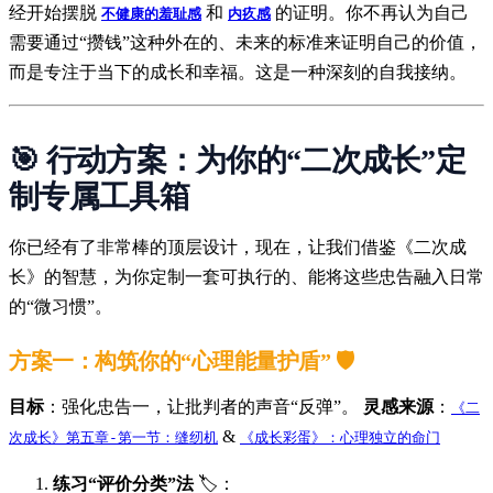
经开始摆脱
和
的证明。你不再认为自己
不健康的羞耻感
内疚感
需要通过“攒钱”这种外在的、未来的标准来证明自己的价值，
而是专注于当下的成长和幸福。这是一种深刻的自我接纳。
🎯 行动方案：为你的“二次成长”定
制专属工具箱
你已经有了非常棒的顶层设计，现在，让我们借鉴《二次成
长》的智慧，为你定制一套可执行的、能将这些忠告融入日常
的“微习惯”。
方案一：构筑你的“心理能量护盾” 🛡️
目标
：强化忠告一，让批判者的声音“反弹”。
灵感来源
：
《二
&
次成长》第五章-第一节：缝纫机
《成长彩蛋》：心理独立的命门
练习“评价分类”法
🏷️：