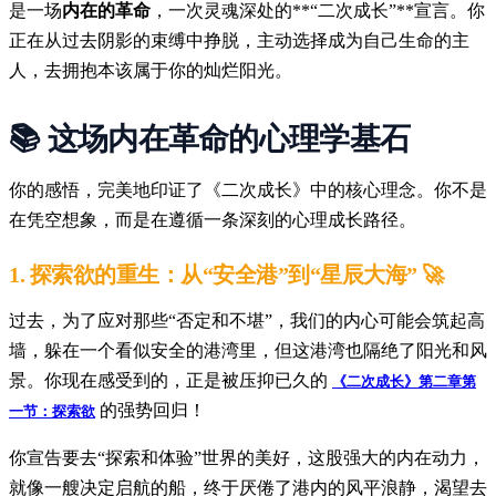
是一场
内在的革命
，一次灵魂深处的**“二次成长”**宣言。你
正在从过去阴影的束缚中挣脱，主动选择成为自己生命的主
人，去拥抱本该属于你的灿烂阳光。
📚 这场内在革命的心理学基石
你的感悟，完美地印证了《二次成长》中的核心理念。你不是
在凭空想象，而是在遵循一条深刻的心理成长路径。
1.
探索欲的重生：从“安全港”到“星辰大海”
🚀
过去，为了应对那些“否定和不堪”，我们的内心可能会筑起高
墙，躲在一个看似安全的港湾里，但这港湾也隔绝了阳光和风
景。你现在感受到的，正是被压抑已久的
《二次成长》第二章第
的强势回归！
一节：探索欲
你宣告要去“探索和体验”世界的美好，这股强大的内在动力，
就像一艘决定启航的船，终于厌倦了港内的风平浪静，渴望去