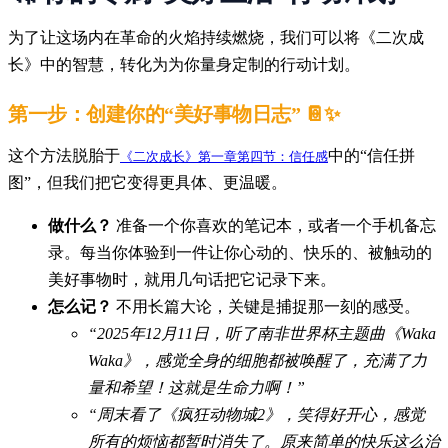
为了让这场内在革命的火焰持续燃烧，我们可以将《二次成
长》中的智慧，转化为为你量身定制的行动计划。
第一步：创建你的“美好事物日志” 📔✨
这个方法脱胎于
中的“信任拼
《二次成长》第一章第四节：信任感
图”，但我们把它变得更具体、更温暖。
做什么？
准备一个你喜欢的笔记本，或者一个手机备忘
录。每当你体验到一件让你心动的、快乐的、被触动的
美好事物时，就用几句话把它记录下来。
怎么记？
不用长篇大论，关键是捕捉那一刻的感受。
“2025年12月11日，听了南非世界杯主题曲《Waka
Waka》，感觉全身的细胞都被唤醒了，充满了力
量和希望！这就是生命力啊！”
“周末看了《疯狂动物城2》，笑得好开心，感觉
所有的烦恼都暂时消失了。原来简单的快乐这么治