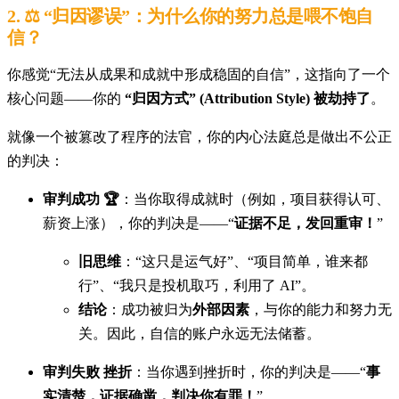
2. ⚖️ “归因谬误”：为什么你的努力总是喂不饱自
信？
你感觉“无法从成果和成就中形成稳固的自信”，这指向了一个
核心问题——你的
“归因方式” (Attribution Style) 被劫持了
。
就像一个被篡改了程序的法官，你的内心法庭总是做出不公正
的判决：
审判成功 🏆
：当你取得成就时（例如，项目获得认可、
薪资上涨），你的判决是——“
证据不足，发回重审！
”
旧思维
：“这只是运气好”、“项目简单，谁来都
行”、“我只是投机取巧，利用了 AI”。
结论
：成功被归为
外部因素
，与你的能力和努力无
关。因此，自信的账户永远无法储蓄。
审判失败 挫折
：当你遇到挫折时，你的判决是——“
事
实清楚，证据确凿，判决你有罪！
”