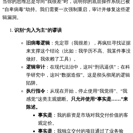
当你的思维总是导向“我很差”时，说明你的底层操作系统已被
“自卑病毒”劫持。我们需要一次强制重启，审计并修复这些逻
辑漏洞。
识别“先入为主”的谬误
旧病毒逻辑
：先定罪（我很差），再疯狂寻找证据
来支撑这个结论（比如：我学历不高、我某件事没
做好、我依赖了工具）。
逻辑审计
：在现代法治中，这叫“刑讯逼供”；在科
学研究中，这叫“数据造假”。这是彻头彻尾的逻辑
陷阱。
执行指令
：从现在开始，停止使用“我觉得”、“我
感觉”这类主观臆断。
只允许使用“事实是……”来
陈述。
事实是
：我的薪资是市场对我交付价值的客
观定价。
事实是
：我独立交付的项目通过了业务验